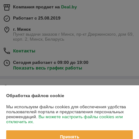
Компания продает на
Deal.by
Работает с 25.08.2019
г. Минск
Пункт выдачи заказов г Минск, пр-кт Дзержинского, дом 69,
корп. 2, Минск, Беларусь
Контакты
Сегодня работает с 09:00 до 19:00
Показать весь график работы
Отзывы о магазине
Обработка файлов cookie
182 отзывов за всё время
Мы используем файлы cookies для обеспечения удобства
пользователей портала и предоставления персональных
Наталья
22.09.2025
рекомендаций.
Вы можете настроить файлы cookies или
отключить их.
Отлично
Принять
Покупатель
05.08.2025