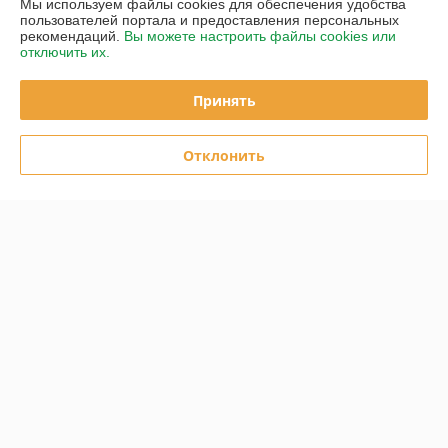
Мы используем файлы cookies для обеспечения удобства
пользователей портала и предоставления персональных
рекомендаций.
Вы можете настроить файлы cookies или
Полная версия сайта
отключить их.
Политика обработки cookies
Принять
Сайт создан на платформе Deal.by
Отклонить
Информация для покупателя
Индивидуальный предприниматель:
ИП Киселев Евгений
Александрович
РБ, Г. Гомель, УЛ. БОРОДИНА, Д. 4 ОФ. 30
Регистрационный номер ЕГР: 491421284
УНП: 491421284
Регистрационный орган: Администрация Центрального района г.
Гомеля
Дата регистрации компании: 15.08.2019
Ссылка на свидетельство/лицензию