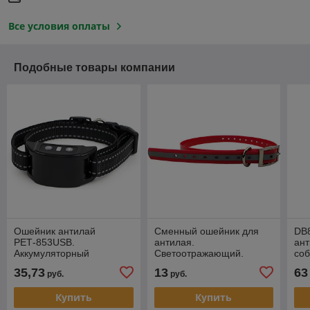
Все условия оплаты
Подобные товары компании
Ошейник антилай
Сменный ошейник для
DB
РЕТ-853USB.
антилая.
ант
Аккумуляторный
Светоотражающий.
соб
Оранжевый.
воз
35,73
13
63
руб.
руб.
Купить
Купить