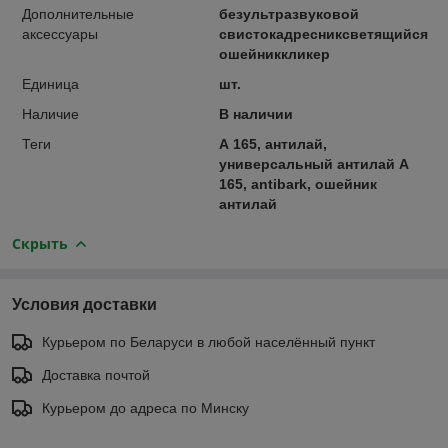
Дополнительные
безультразвуковой
аксессуары
свистокадресниксветящийся
ошейниккликер
Единица
шт.
Наличие
В наличии
Теги
А 165, антилай,
универсальный антилай А
165, antibark, ошейник
антилай
Скрыть
Условия доставки
Курьером по Беларуси в любой населённый пункт
Доставка почтой
Курьером до адреса по Минску