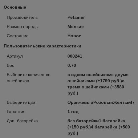
Основные
Производитель
Petainer
Размер породы
Мелкие
Состояние
Новое
Пользовательские характеристики
Артикул
000241
Вес
0.70
Выберите количество
с одним ошейникомс двумя
ошейников
ошейниками (+1790 руб.)с
тремя ошейниками (+3580
руб.)
Выберите цвет
ОранжевыйРозовыйЖелтыйГол
Гарантия
1 год
Доп. батарейка
без батарейки1 батарейка
(+150 руб.)4 батарейки (+500
руб.)