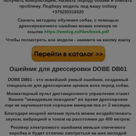
получить консультацию. Назвать породу собаки и описать
проблему. Подберу модель под вашу собаку
+375255318320
Скачать методику обучения собак, с помощью
дрессировочного ошейник можно кликнув по
ссылке
https://smdog.ru/files/book.pdf
Чтобы посмотреть все модели - нажмите на кнопку внизу
Ошейник для дрессировки DOBE DB61
DOBE DB61 - это новейший умный ошейник, созданный
специально для дрессировки щенков всех пород собак.
Миниатюрный пульт дистанционного управления станет
Вашим "невидимым поводком" во время дрессировки
еще не научившегося хорошим манерам пса от 2 месяцев.
Благодаря мощной антенне пульта можно воздействовать
звуком, вибрацией и током на расстоянии до 400 метров.
Ресивер электронного ошейника меньше спичечного
коробка и будет отлично смотреться на шее молодой