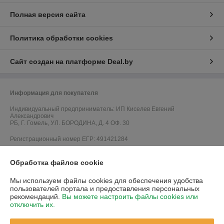
Полная версия сайта
Политика обработки cookies
Сайт создан на платформе Deal.by
Информация для покупателя
Индивидуальный предприниматель:
ИП Киселев Евгений
Александрович
РБ, Г. Гомель, УЛ. БОРОДИНА, Д. 4 ОФ. 30
Регистрационный номер ЕГР: 491421284
УНП: 491421284
Обработка файлов cookie
Регистрационный орган: Администрация Центрального района г.
Гомеля
Мы используем файлы cookies для обеспечения удобства
пользователей портала и предоставления персональных
Дата регистрации компании: 15.08.2019
рекомендаций.
Вы можете настроить файлы cookies или
отключить их.
Ссылка на свидетельство/лицензию