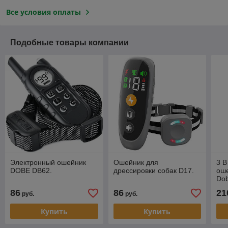
Все условия оплаты
Подобные товары компании
Электронный ошейник
Ошейник для
3 В
DOBE DB62.
дрессировки собак D17.
оше
Do
и б
86
86
21
руб.
руб.
Купить
Купить