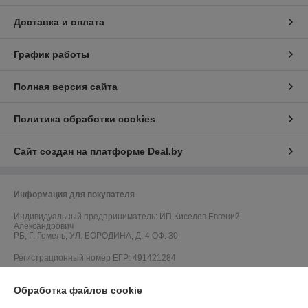
Доставка и оплата
График работы
Полная версия сайта
Политика обработки cookies
Сайт создан на платформе Deal.by
Информация для покупателя
Индивидуальный предприниматель:
ИП Киселев Евгений
Александрович
РБ, Г. Гомель, УЛ. БОРОДИНА, Д. 4 ОФ. 30
Регистрационный номер ЕГР: 491421284
УНП: 491421284
Обработка файлов cookie
Регистрационный орган: Администрация Центрального района г.