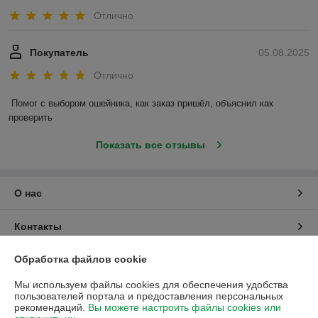
Отлично
Покупатель
05.08.2025
Отлично
Помог с выбором ошейника, как заказ пришёл, объяснил как 
проверить
Показать все отзывы
О нас
Контакты
Обработка файлов cookie
Доставка и оплата
Мы используем файлы cookies для обеспечения удобства
График работы
пользователей портала и предоставления персональных
рекомендаций.
Вы можете настроить файлы cookies или